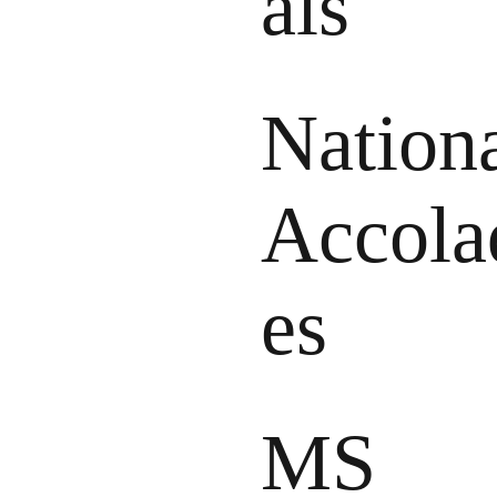
als
Nation
Accola
es
MS