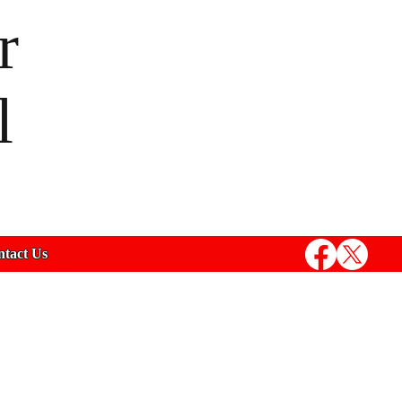
r
l
tact Us