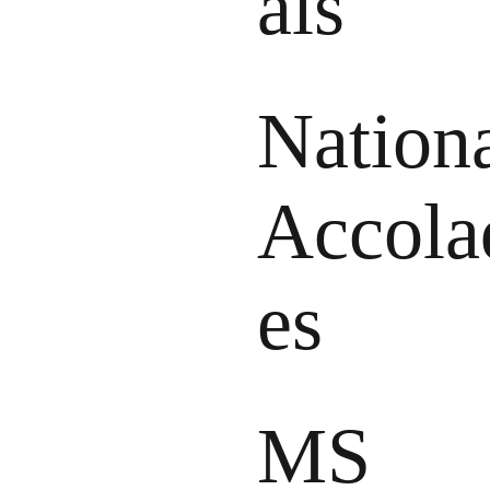
als
Nation
Accola
es
MS